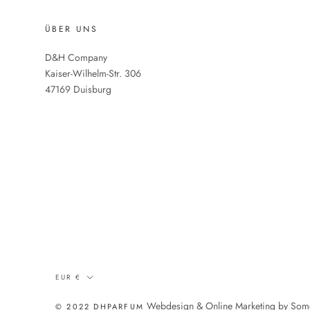
ÜBER UNS
D&H Company
Kaiser-Wilhelm-Str. 306
47169 Duisburg
Währung
EUR €
Webdesign & Online Marketing by So
© 2022 DHPARFUM